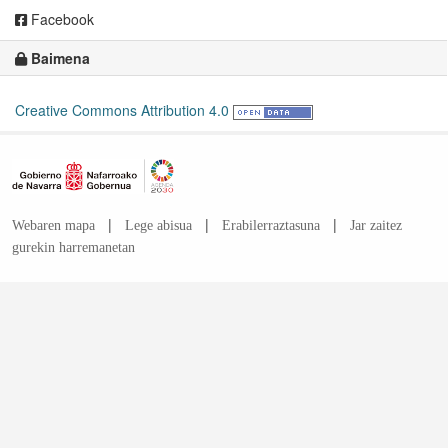
Facebook
Baimena
Creative Commons Attribution 4.0
|
|
|
Webaren mapa
Lege abisua
Erabilerraztasuna
Jar zaitez
gurekin harremanetan