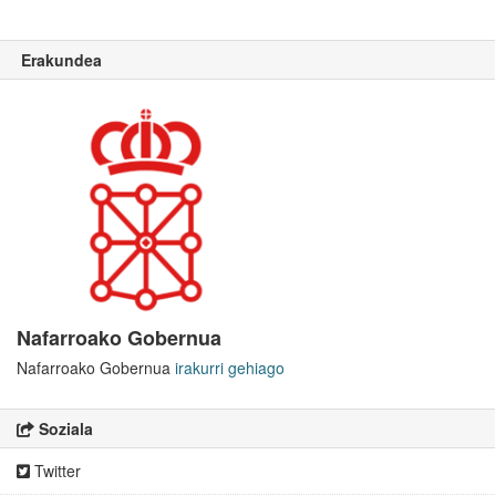
Erakundea
Nafarroako Gobernua
Nafarroako Gobernua
irakurri gehiago
Soziala
Twitter