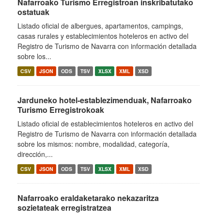
Nafarroako Turismo Erregistroan inskribatutako
ostatuak
Listado oficial de albergues, apartamentos, campings,
casas rurales y establecimientos hoteleros en activo del
Registro de Turismo de Navarra con información detallada
sobre los...
CSV
JSON
ODS
TSV
XLSX
XML
XSD
Jarduneko hotel-establezimenduak, Nafarroako
Turismo Erregistrokoak
Listado oficial de establecimientos hoteleros en activo del
Registro de Turismo de Navarra con información detallada
sobre los mismos: nombre, modalidad, categoría,
dirección,...
CSV
JSON
ODS
TSV
XLSX
XML
XSD
Nafarroako eraldaketarako nekazaritza
sozietateak erregistratzea