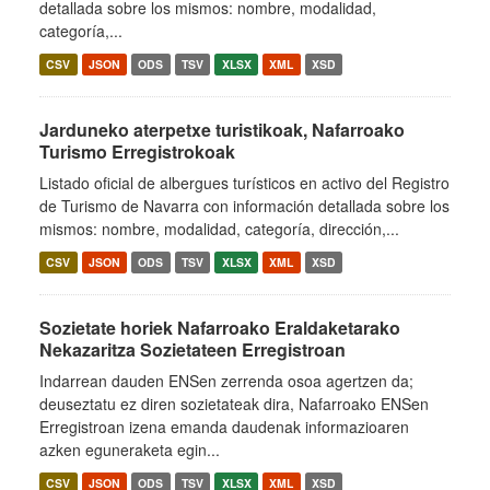
detallada sobre los mismos: nombre, modalidad,
categoría,...
CSV
JSON
ODS
TSV
XLSX
XML
XSD
Jarduneko aterpetxe turistikoak, Nafarroako
Turismo Erregistrokoak
Listado oficial de albergues turísticos en activo del Registro
de Turismo de Navarra con información detallada sobre los
mismos: nombre, modalidad, categoría, dirección,...
CSV
JSON
ODS
TSV
XLSX
XML
XSD
Sozietate horiek Nafarroako Eraldaketarako
Nekazaritza Sozietateen Erregistroan
Indarrean dauden ENSen zerrenda osoa agertzen da;
deuseztatu ez diren sozietateak dira, Nafarroako ENSen
Erregistroan izena emanda daudenak informazioaren
azken eguneraketa egin...
CSV
JSON
ODS
TSV
XLSX
XML
XSD