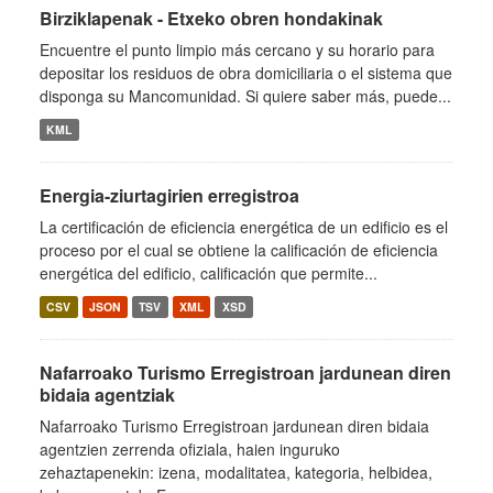
Birziklapenak - Etxeko obren hondakinak
Encuentre el punto limpio más cercano y su horario para
depositar los residuos de obra domiciliaria o el sistema que
disponga su Mancomunidad. Si quiere saber más, puede...
KML
Energia-ziurtagirien erregistroa
La certificación de eficiencia energética de un edificio es el
proceso por el cual se obtiene la calificación de eficiencia
energética del edificio, calificación que permite...
CSV
JSON
TSV
XML
XSD
Nafarroako Turismo Erregistroan jardunean diren
bidaia agentziak
Nafarroako Turismo Erregistroan jardunean diren bidaia
agentzien zerrenda ofiziala, haien inguruko
zehaztapenekin: izena, modalitatea, kategoria, helbidea,