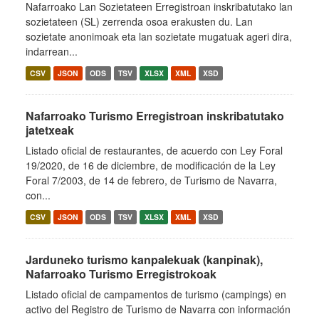
Nafarroako Lan Sozietateen Erregistroan inskribatutako lan
sozietateen (SL) zerrenda osoa erakusten du. Lan
sozietate anonimoak eta lan sozietate mugatuak ageri dira,
indarrean...
CSV
JSON
ODS
TSV
XLSX
XML
XSD
Nafarroako Turismo Erregistroan inskribatutako
jatetxeak
Listado oficial de restaurantes, de acuerdo con Ley Foral
19/2020, de 16 de diciembre, de modificación de la Ley
Foral 7/2003, de 14 de febrero, de Turismo de Navarra,
con...
CSV
JSON
ODS
TSV
XLSX
XML
XSD
Jarduneko turismo kanpalekuak (kanpinak),
Nafarroako Turismo Erregistrokoak
Listado oficial de campamentos de turismo (campings) en
activo del Registro de Turismo de Navarra con información