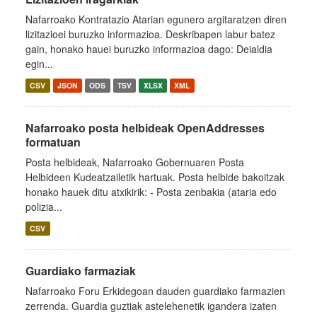
Nafarroako Kontratazio Atarian egunero argitaratzen diren
lizitazioei buruzko informazioa. Deskribapen labur batez
gain, honako hauei buruzko informazioa dago: Deialdia
egin...
CSV
JSON
ODS
TSV
XLSX
XML
Nafarroako posta helbideak OpenAddresses
formatuan
Posta helbideak, Nafarroako Gobernuaren Posta
Helbideen Kudeatzailetik hartuak. Posta helbide bakoitzak
honako hauek ditu atxikirik: - Posta zenbakia (ataria edo
polizia...
CSV
Guardiako farmaziak
Nafarroako Foru Erkidegoan dauden guardiako farmazien
zerrenda. Guardia guztiak astelehenetik igandera izaten