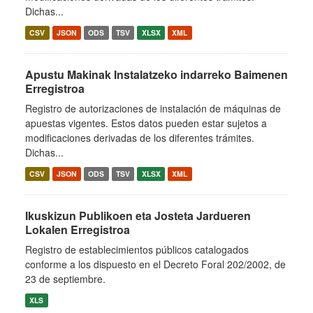
Dichas...
CSV
JSON
ODS
TSV
XLSX
XML
Apustu Makinak Instalatzeko indarreko Baimenen
Erregistroa
Registro de autorizaciones de instalación de máquinas de
apuestas vigentes. Estos datos pueden estar sujetos a
modificaciones derivadas de los diferentes trámites.
Dichas...
CSV
JSON
ODS
TSV
XLSX
XML
Ikuskizun Publikoen eta Josteta Jardueren
Lokalen Erregistroa
Registro de establecimientos públicos catalogados
conforme a los dispuesto en el Decreto Foral 202/2002, de
23 de septiembre.
XLS