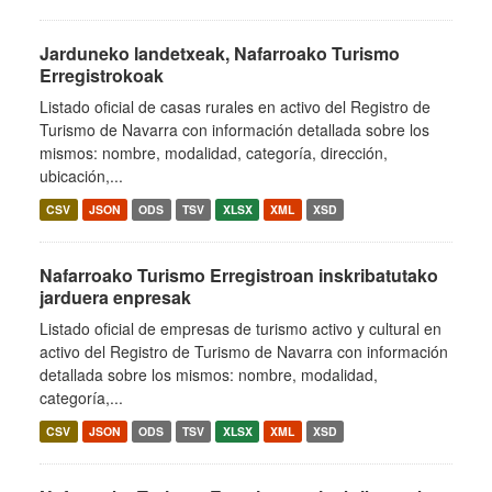
Jarduneko landetxeak, Nafarroako Turismo
Erregistrokoak
Listado oficial de casas rurales en activo del Registro de
Turismo de Navarra con información detallada sobre los
mismos: nombre, modalidad, categoría, dirección,
ubicación,...
CSV
JSON
ODS
TSV
XLSX
XML
XSD
Nafarroako Turismo Erregistroan inskribatutako
jarduera enpresak
Listado oficial de empresas de turismo activo y cultural en
activo del Registro de Turismo de Navarra con información
detallada sobre los mismos: nombre, modalidad,
categoría,...
CSV
JSON
ODS
TSV
XLSX
XML
XSD