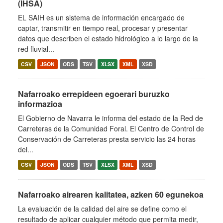
(IHSA)
EL SAIH es un sistema de información encargado de
captar, transmitir en tiempo real, procesar y presentar
datos que describen el estado hidrológico a lo largo de la
red fluvial...
CSV
JSON
ODS
TSV
XLSX
XML
XSD
Nafarroako errepideen egoerari buruzko
informazioa
El Gobierno de Navarra le informa del estado de la Red de
Carreteras de la Comunidad Foral. El Centro de Control de
Conservación de Carreteras presta servicio las 24 horas
del...
CSV
JSON
ODS
TSV
XLSX
XML
XSD
Nafarroako airearen kalitatea, azken 60 egunekoa
La evaluación de la calidad del aire se define como el
resultado de aplicar cualquier método que permita medir,