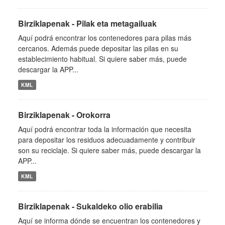
Birziklapenak - Pilak eta metagailuak
Aquí podrá encontrar los contenedores para pilas más
cercanos. Además puede depositar las pilas en su
establecimiento habitual. Si quiere saber más, puede
descargar la APP...
KML
Birziklapenak - Orokorra
Aquí podrá encontrar toda la información que necesita
para depositar los residuos adecuadamente y contribuir
son su reciclaje. Si quiere saber más, puede descargar la
APP...
KML
Birziklapenak - Sukaldeko olio erabilia
Aquí se informa dónde se encuentran los contenedores y