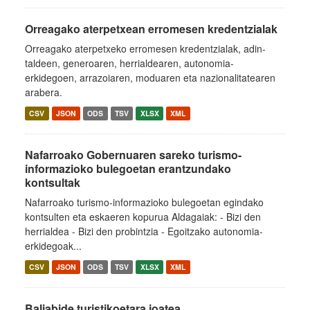
Orreagako aterpetxean erromesen kredentzialak
Orreagako aterpetxeko erromesen kredentzialak, adin-
taldeen, generoaren, herrialdearen, autonomia-
erkidegoen, arrazoiaren, moduaren eta nazionalitatearen
arabera.
CSV
JSON
ODS
TSV
XLSX
XML
Nafarroako Gobernuaren sareko turismo-
informazioko bulegoetan erantzundako
kontsultak
Nafarroako turismo-informazioko bulegoetan egindako
kontsulten eta eskaeren kopurua Aldagaiak: - Bizi den
herrialdea - Bizi den probintzia - Egoitzako autonomia-
erkidegoak...
CSV
JSON
ODS
TSV
XLSX
XML
Baliabide turistikoetara joatea