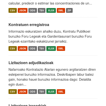
calcular, predecir o estimar las concentraciones de un...
CSV
JSON
ODS
TSV
XLSX
XML
ZIP
Kontratuen erregistroa
Informazio eskuratzen ahalko duzu, Kontratu Publikoei
buruzko Foru Legeak eta Gardentasunari buruzko Foru
Legeak ezarritako eskakizunei jarraikiz.
CSV
JSON
ODS
TSV
XLSX
XML
Lizitazioen adjudikazioak
Nafarroako Kontratazio Atarian egunero argitaratzen diren
esleipenei buruzko informazioa. Deskribapen labur batez
gain, honako hauei buruzko informazioa dago: Deialdia
egin duen...
CSV
JSON
ODS
TSV
XLSX
XML
Lizitazioen iragarkiak