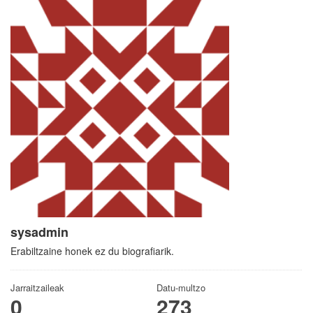
sysadmin
Erabiltzaine honek ez du biografiarik.
Jarraitzaileak
Datu-multzo
0
273