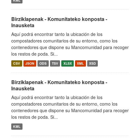
KML
Birziklapenak - Komunitateko konposta -
Inausketa
Aquí podrá encontrar tanto la ubicación de los
compostadores comunitarios de su entorno, como los
contenedores que dispone su Mancomunidad para recoger
los restos de poda. Si...
CSV
JSON
ODS
TSV
XLSX
XML
XSD
Birziklapenak - Komunitateko konposta -
Inausketa
Aquí podrá encontrar tanto la ubicación de los
compostadores comunitarios de su entorno, como los
contenedores que dispone su Mancomunidad para recoger
los restos de poda. Si...
KML