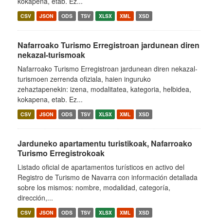
kokapena, etab. Ez...
CSV
JSON
ODS
TSV
XLSX
XML
XSD
Nafarroako Turismo Erregistroan jardunean diren
nekazal-turismoak
Nafarroako Turismo Erregistroan jardunean diren nekazal-
turismoen zerrenda ofiziala, haien inguruko
zehaztapenekin: izena, modalitatea, kategoria, helbidea,
kokapena, etab. Ez...
CSV
JSON
ODS
TSV
XLSX
XML
XSD
Jarduneko apartamentu turistikoak, Nafarroako
Turismo Erregistrokoak
Listado oficial de apartamentos turísticos en activo del
Registro de Turismo de Navarra con información detallada
sobre los mismos: nombre, modalidad, categoría,
dirección,...
CSV
JSON
ODS
TSV
XLSX
XML
XSD