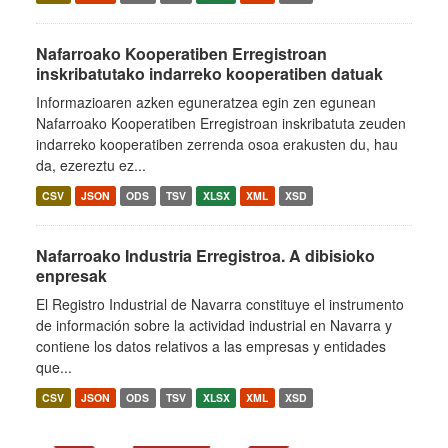
Nafarroako Kooperatiben Erregistroan
inskribatutako indarreko kooperatiben datuak
Informazioaren azken eguneratzea egin zen egunean
Nafarroako Kooperatiben Erregistroan inskribatuta zeuden
indarreko kooperatiben zerrenda osoa erakusten du, hau
da, ezereztu ez...
CSV
JSON
ODS
TSV
XLSX
XML
XSD
Nafarroako Industria Erregistroa. A dibisioko
enpresak
El Registro Industrial de Navarra constituye el instrumento
de información sobre la actividad industrial en Navarra y
contiene los datos relativos a las empresas y entidades
que...
CSV
JSON
ODS
TSV
XLSX
XML
XSD