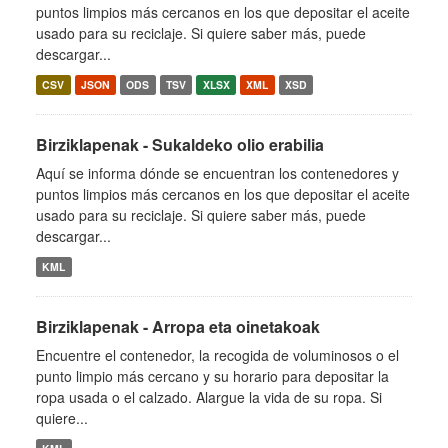
puntos limpios más cercanos en los que depositar el aceite
usado para su reciclaje. Si quiere saber más, puede
descargar...
CSV
JSON
ODS
TSV
XLSX
XML
XSD
Birziklapenak - Sukaldeko olio erabilia
Aquí se informa dónde se encuentran los contenedores y
puntos limpios más cercanos en los que depositar el aceite
usado para su reciclaje. Si quiere saber más, puede
descargar...
KML
Birziklapenak - Arropa eta oinetakoak
Encuentre el contenedor, la recogida de voluminosos o el
punto limpio más cercano y su horario para depositar la
ropa usada o el calzado. Alargue la vida de su ropa. Si
quiere...