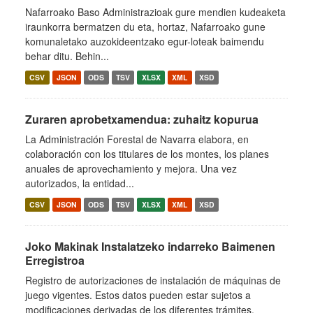
Nafarroako Baso Administrazioak gure mendien kudeaketa
iraunkorra bermatzen du eta, hortaz, Nafarroako gune
komunaletako auzokideentzako egur-loteak baimendu
behar ditu. Behin...
CSV
JSON
ODS
TSV
XLSX
XML
XSD
Zuraren aprobetxamendua: zuhaitz kopurua
La Administración Forestal de Navarra elabora, en
colaboración con los titulares de los montes, los planes
anuales de aprovechamiento y mejora. Una vez
autorizados, la entidad...
CSV
JSON
ODS
TSV
XLSX
XML
XSD
Joko Makinak Instalatzeko indarreko Baimenen
Erregistroa
Registro de autorizaciones de instalación de máquinas de
juego vigentes. Estos datos pueden estar sujetos a
modificaciones derivadas de los diferentes trámites.