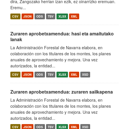
dira, Zangozako herrian izan ezik, ez oinarrizko eremuan.
Eremu...
CSV
JSON
ODS
TSV
XLSX
XML
Zuraren aprobetxamendua: hasi eta amaitutako
lanak
La Administración Forestal de Navarra elabora, en
colaboración con los titulares de los montes, los planes
anuales de aprovechamiento y mejora. Una vez
autorizados, la entidad...
CSV
JSON
ODS
TSV
XLSX
XML
XSD
Zuraren aprobetxamendua: zuraren sailkapena
La Administración Forestal de Navarra elabora, en
colaboración con los titulares de los montes, los planes
anuales de aprovechamiento y mejora. Una vez
autorizados, la entidad...
CSV
JSON
ODS
TSV
XLSX
XML
XSD