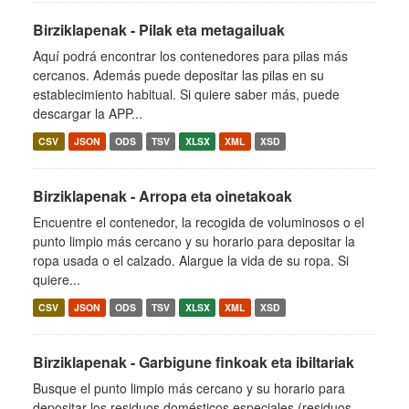
Birziklapenak - Pilak eta metagailuak
Aquí podrá encontrar los contenedores para pilas más
cercanos. Además puede depositar las pilas en su
establecimiento habitual. Si quiere saber más, puede
descargar la APP...
CSV
JSON
ODS
TSV
XLSX
XML
XSD
Birziklapenak - Arropa eta oinetakoak
Encuentre el contenedor, la recogida de voluminosos o el
punto limpio más cercano y su horario para depositar la
ropa usada o el calzado. Alargue la vida de su ropa. Si
quiere...
CSV
JSON
ODS
TSV
XLSX
XML
XSD
Birziklapenak - Garbigune finkoak eta ibiltariak
Busque el punto limpio más cercano y su horario para
depositar los residuos domésticos especiales (residuos