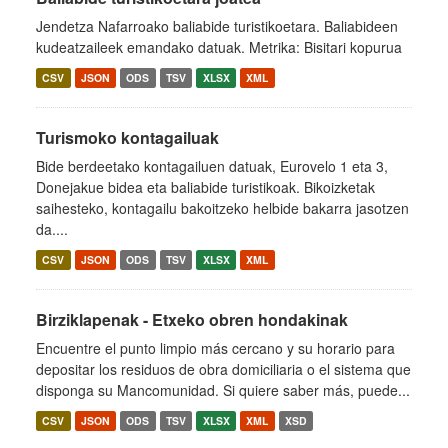
Jendetza Nafarroako baliabide turistikoetara. Baliabideen
kudeatzaileek emandako datuak. Metrika: Bisitari kopurua
CSV
JSON
ODS
TSV
XLSX
XML
Turismoko kontagailuak
Bide berdeetako kontagailuen datuak, Eurovelo 1 eta 3,
Donejakue bidea eta baliabide turistikoak. Bikoizketak
saihesteko, kontagailu bakoitzeko helbide bakarra jasotzen
da....
CSV
JSON
ODS
TSV
XLSX
XML
Birziklapenak - Etxeko obren hondakinak
Encuentre el punto limpio más cercano y su horario para
depositar los residuos de obra domiciliaria o el sistema que
disponga su Mancomunidad. Si quiere saber más, puede...
CSV
JSON
ODS
TSV
XLSX
XML
XSD