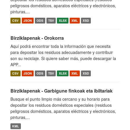
peligrosos domésticos, aparatos eléctricos y electrónicos,
pinturas,...
CSV
JSON
ODS
TSV
XLSX
XML
XSD
Birziklapenak - Orokorra
Aquí podrá encontrar toda la información que necesita
para depositar los residuos adecuadamente y contribuir
son su reciclaje. Si quiere saber más, puede descargar la
APP...
CSV
JSON
ODS
TSV
XLSX
XML
XSD
Birziklapenak - Garbigune finkoak eta ibiltariak
Busque el punto limpio más cercano y su horario para
depositar los residuos domésticos especiales (residuos
peligrosos domésticos, aparatos eléctricos y electrónicos,
pinturas,...
KML