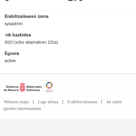
Erabiltzailearen izena
sysadmin
-tik bazkidea
2021(e)ko ekainakren 23(a)
Egoera
active
|
|
|
Webaren mapa
Lege abisua
Erabilerraztasuna
Jar zaitez
gurekin harremanetan