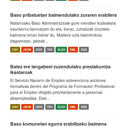
Baso pribatuetan baimendutako zuraren erabilera
Nafarroako Baso Administrazioak gure mendien kudeaketa
iraunkorra bermatzen du eta, beraz, zuhaitzak mozteko
baimena eman behar du. Madara uzta baimenduta
dagoenean, jabeak...
CSV
JSON
ODS
TSV
XLSX
XML
XSD
Batez ere langabeei zuzendutako prestakuntza
ikastaroak
El Servicio Navarro de Empleo subvenciona acciones
formativas dentro del Programa de Formación Profesional
para el Empleo dirigido prioritariamente a personas
desempleadas. Este...
CSV
JSON
ODS
TSV
XLSX
XML
XSD
Baso komunetan egurra erabiltzeko baimena