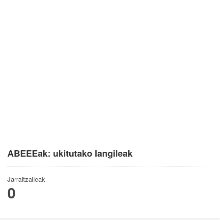
ABEEEak: ukitutako langileak
Jarraitzaileak
0