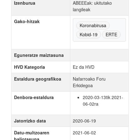
Izenburua
ABEEEak: ukitutako
langileak
Gako-hitzak
Koronabirusa
Kobid-19
ERTE
Eguneratze maiztasuna
HVD Kategoria
Ez da HVD
Estaldura geografikoa
Nafarroako Foru
Erkidegoa
Denbora-estaldura
2020-03-13tik 2021-
06-02ra
Jatorrizko data
2020-06-19
Datu-multzoaren
2021-06-02
baliotasuna