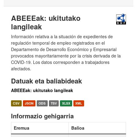
ABEEEak: ukitutako
langileak
Información relativa a la situación de expedientes de
regulación temporal de empleo registrados en el
Departamento de Desarrollo Económico y Empresarial
provocados mayoritariamente por la crisis derivada de la
COVID-19. Los datos corresponden a trabajadores
afectados.
Datuak eta baliabideak
ABEEEak: ukitutako langileak
CSV
JSON
ODS
TSV
XLSX
XML
Informazio gehigarria
Eremua
Balioa