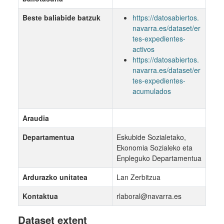
Beste baliabide batzuk
https://datosabiertos.
navarra.es/dataset/er
tes-expedientes-
activos
https://datosabiertos.
navarra.es/dataset/er
tes-expedientes-
acumulados
Araudia
Departamentua
Eskubide Sozialetako,
Ekonomia Sozialeko eta
Enpleguko Departamentua
Ardurazko unitatea
Lan Zerbitzua
Kontaktua
rlaboral@navarra.es
Dataset extent