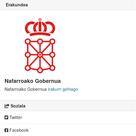
Erakundea
Nafarroako Gobernua
Nafarroako Gobernua
irakurri gehiago
Soziala
Twitter
Facebook