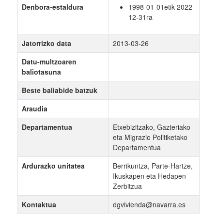
Denbora-estaldura
1998-01-01etik 2022-
12-31ra
Jatorrizko data
2013-03-26
Datu-multzoaren
baliotasuna
Beste baliabide batzuk
Araudia
Departamentua
Etxebizitzako, Gazteriako
eta Migrazio Politiketako
Departamentua
Ardurazko unitatea
Berrikuntza, Parte-Hartze,
Ikuskapen eta Hedapen
Zerbitzua
Kontaktua
dgvivienda@navarra.es