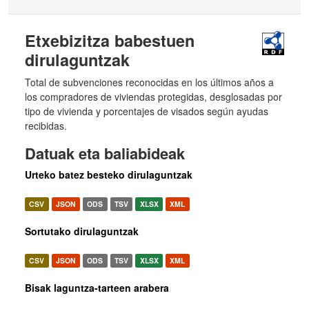
Etxebizitza babestuen
dirulaguntzak
Total de subvenciones reconocidas en los últimos años a
los compradores de viviendas protegidas, desglosadas por
tipo de vivienda y porcentajes de visados según ayudas
recibidas.
Datuak eta baliabideak
Urteko batez besteko dirulaguntzak
CSV
JSON
ODS
TSV
XLSX
XML
Sortutako dirulaguntzak
CSV
JSON
ODS
TSV
XLSX
XML
Bisak laguntza-tarteen arabera