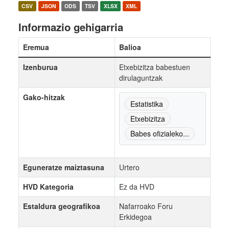
CSV
JSON
ODS
TSV
XLSX
XML
Informazio gehigarria
Eremua
Balioa
Izenburua
Etxebizitza babestuen
dirulaguntzak
Gako-hitzak
Estatistika
Etxebizitza
Babes ofizialeko...
Eguneratze maiztasuna
Urtero
HVD Kategoria
Ez da HVD
Estaldura geografikoa
Nafarroako Foru
Erkidegoa