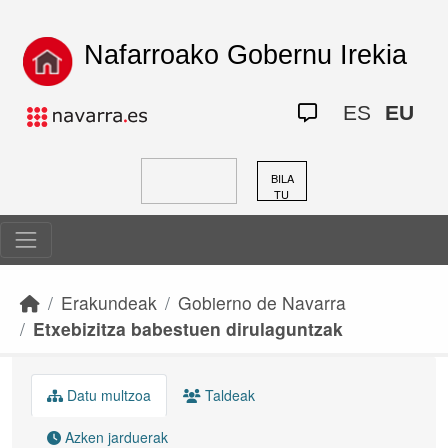
Skip to main content
Nafarroako Gobernu Irekia
ES
EU
BILA
TU
Erakundeak
Gobierno de Navarra
Etxebizitza babestuen dirulaguntzak
Datu multzoa
Taldeak
Azken jarduerak