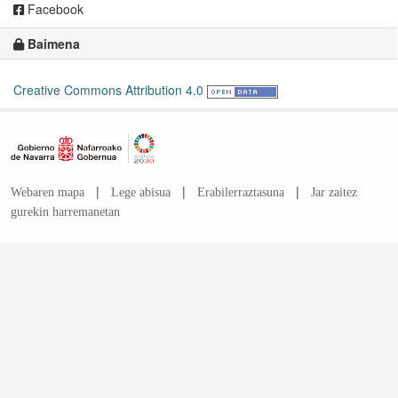
Facebook
Baimena
Creative Commons Attribution 4.0
|
|
|
Webaren mapa
Lege abisua
Erabilerraztasuna
Jar zaitez
gurekin harremanetan