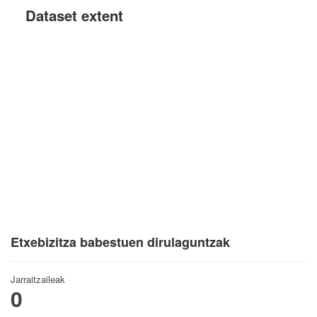
Dataset extent
Etxebizitza babestuen dirulaguntzak
Jarraitzaileak
0