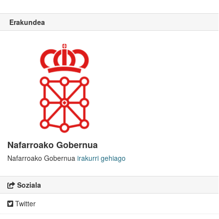
Erakundea
Nafarroako Gobernua
Nafarroako Gobernua
irakurri gehiago
Soziala
Twitter