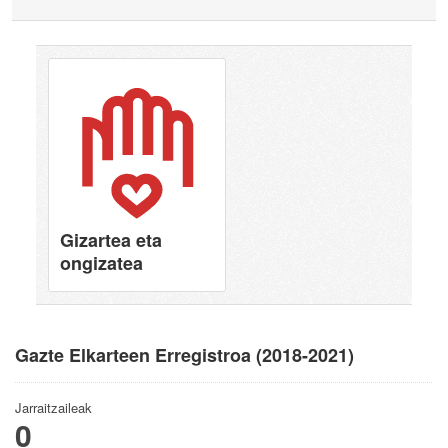
Gizartea eta
ongizatea
Gazte Elkarteen Erregistroa (2018-2021)
Jarraitzaileak
0