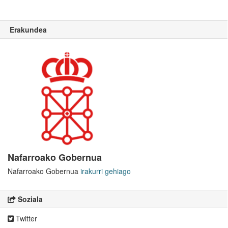
Erakundea
Nafarroako Gobernua
Nafarroako Gobernua
irakurri gehiago
Soziala
Twitter