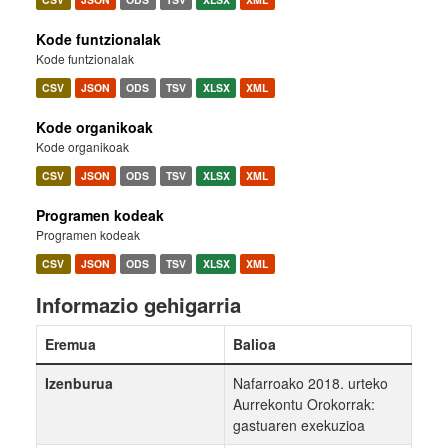
Kode funtzionalak
Kode funtzionalak
CSV
JSON
ODS
TSV
XLSX
XML
Kode organikoak
Kode organikoak
CSV
JSON
ODS
TSV
XLSX
XML
Programen kodeak
Programen kodeak
CSV
JSON
ODS
TSV
XLSX
XML
Informazio gehigarria
Eremua
Balioa
Izenburua
Nafarroako 2018. urteko
Aurrekontu Orokorrak:
gastuaren exekuzioa