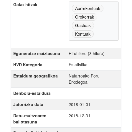
Gako-hitzak
Aurrekontuak
Orokorrak
Gastuak
Kontuak
Eguneratze maiztasuna
Hiruhilero (3 hilero)
HVD Kategoria
Estatistika
Estaldura geografikoa
Nafarroako Foru
Erkidegoa
Denbora-estaldura
Jatorrizko data
2018-01-01
Datu-multzoaren
2018-12-31
baliotasuna