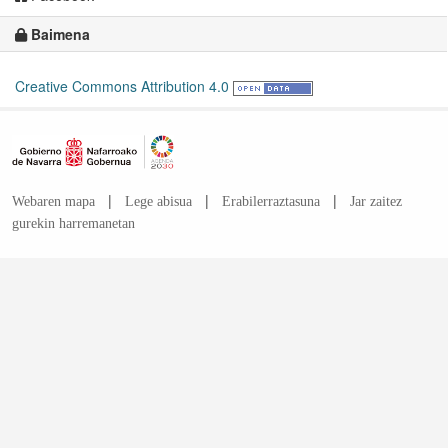
Baimena
Creative Commons Attribution 4.0
|
|
|
Webaren mapa
Lege abisua
Erabilerraztasuna
Jar zaitez
gurekin harremanetan