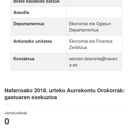
Beste baliabide batzuk
Araudia
Departamentua
Ekonomia eta Ogasun
Departamentua
Ardurazko unitatea
Ekonomia eta Finantza
Zerbitzua
Kontaktua
seccion.tesoreria@navarr
a.es
Nafarroako 2018. urteko Aurrekontu Orokorrak:
gastuaren exekuzioa
Jarraitzaileak
0