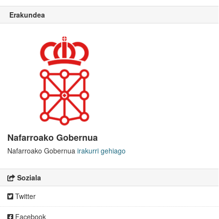
Erakundea
Nafarroako Gobernua
Nafarroako Gobernua
irakurri gehiago
Soziala
Twitter
Facebook