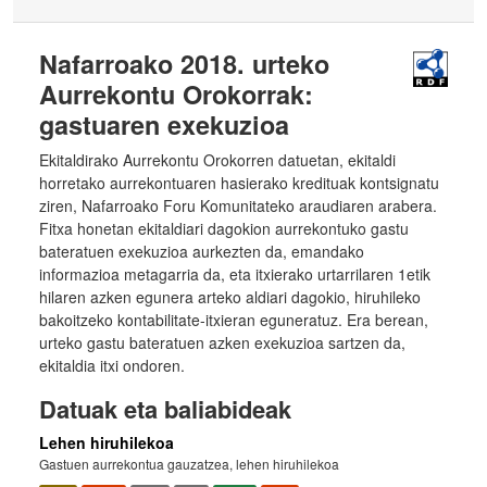
Nafarroako 2018. urteko
Aurrekontu Orokorrak:
gastuaren exekuzioa
Ekitaldirako Aurrekontu Orokorren datuetan, ekitaldi
horretako aurrekontuaren hasierako kredituak kontsignatu
ziren, Nafarroako Foru Komunitateko araudiaren arabera.
Fitxa honetan ekitaldiari dagokion aurrekontuko gastu
bateratuen exekuzioa aurkezten da, emandako
informazioa metagarria da, eta itxierako urtarrilaren 1etik
hilaren azken egunera arteko aldiari dagokio, hiruhileko
bakoitzeko kontabilitate-itxieran eguneratuz. Era berean,
urteko gastu bateratuen azken exekuzioa sartzen da,
ekitaldia itxi ondoren.
Datuak eta baliabideak
Lehen hiruhilekoa
Gastuen aurrekontua gauzatzea, lehen hiruhilekoa