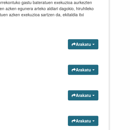
aurrekontuko gastu bateratuen exekuzioa aurkezten
ren azken egunera arteko aldiari dagokio, hiruhileko
tuen azken exekuzioa sartzen da, ekitaldia itxi
Arakatu
Arakatu
Arakatu
Arakatu