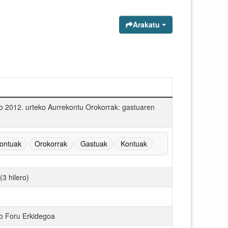
Arakatu
o 2012. urteko Aurrekontu Orokorrak: gastuaren
ontuak
Orokorrak
Gastuak
Kontuak
(3 hilero)
o Foru Erkidegoa