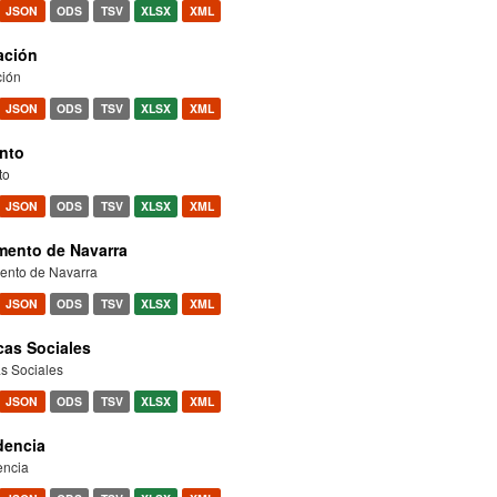
JSON
ODS
TSV
XLSX
XML
ación
ión
JSON
ODS
TSV
XLSX
XML
nto
to
JSON
ODS
TSV
XLSX
XML
mento de Navarra
ento de Navarra
JSON
ODS
TSV
XLSX
XML
icas Sociales
as Sociales
JSON
ODS
TSV
XLSX
XML
dencia
encia