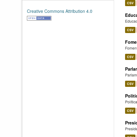
CSV
Creative Commons Attribution 4.0
Educ
Educac
CSV
Fome
Fomen
CSV
Parla
Parlam
CSV
Polít
Polític
CSV
Presi
Presid