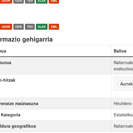
JSON
ODS
TSV
XLSX
XML
JSON
ODS
TSV
XLSX
XML
ormazio gehigarria
mua
Balioa
burua
Nafarroak
exekuzioa
-hitzak
Aurrek
eratze maiztasuna
Hiruhilero 
Kategoria
Estatistika
ldura geografikoa
Nafarroak