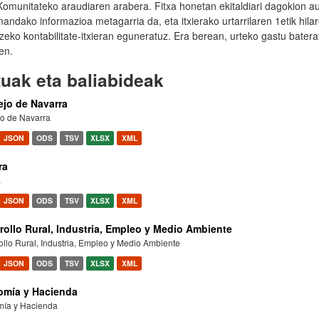
Komunitateko araudiaren arabera. Fitxa honetan ekitaldiari dagokion 
andako informazioa metagarria da, eta itxierako urtarrilaren 1etik hila
zeko kontabilitate-itxieran eguneratuz. Era berean, urteko gastu batera
en.
uak eta baliabideak
jo de Navarra
o de Navarra
JSON
ODS
TSV
XLSX
XML
ra
a
JSON
ODS
TSV
XLSX
XML
rollo Rural, Industria, Empleo y Medio Ambiente
llo Rural, Industria, Empleo y Medio Ambiente
JSON
ODS
TSV
XLSX
XML
mía y Hacienda
ía y Hacienda