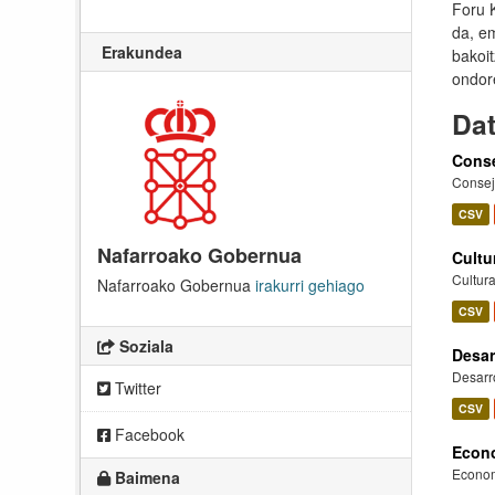
Foru 
da, em
Erakundea
bakoit
ondor
Dat
Conse
Consej
CSV
Nafarroako Gobernua
Cultu
Cultur
Nafarroako Gobernua
irakurri gehiago
CSV
Soziala
Desar
Desarro
Twitter
CSV
Facebook
Econo
Econom
Baimena