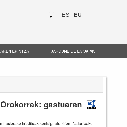
ES
EU
AREN EKINTZA
JARDUNBIDE EGOKIAK
 Orokorrak: gastuaren
n hasierako kredituak kontsignatu ziren, Nafarroako