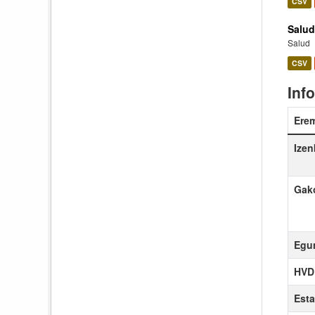
CSV
Salud
Salud
CSV
Inf
Ere
Izen
Gako
Egun
HVD 
Esta