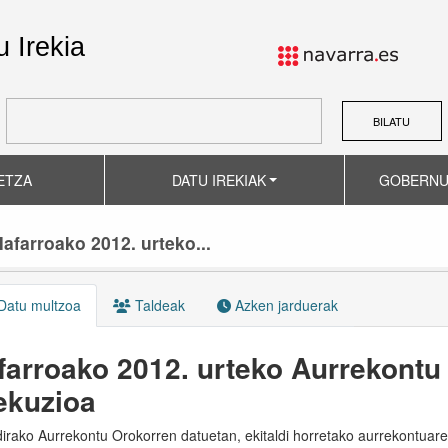
 Irekia
BILATU
ETZA
DATU IREKIAK
GOBERNU
afarroako 2012. urteko...
atu multzoa
Taldeak
Azken jarduerak
farroako 2012. urteko Aurrekontu
ekuzioa
dirako Aurrekontu Orokorren datuetan, ekitaldi horretako aurrekontuare