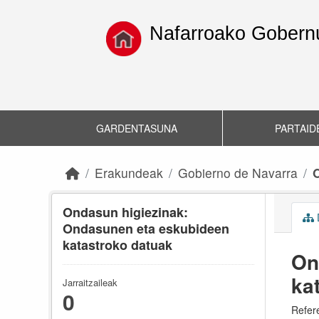
Skip to main content
Nafarroako Gobernu
GARDENTASUNA
PARTAID
Erakundeak
Gobierno de Navarra
O
Ondasun higiezinak:
D
Ondasunen eta eskubideen
katastroko datuak
On
ka
Jarraitzaileak
0
Refere