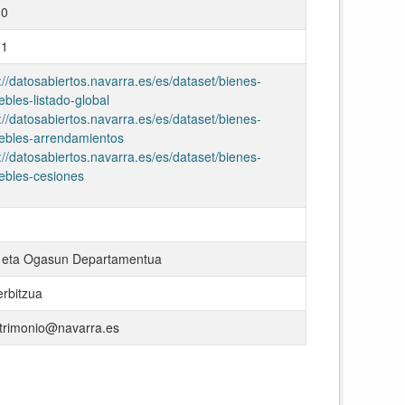
30
31
://datosabiertos.navarra.es/es/dataset/bienes-
bles-listado-global
://datosabiertos.navarra.es/es/dataset/bienes-
ebles-arrendamientos
://datosabiertos.navarra.es/es/dataset/bienes-
ebles-cesiones
 eta Ogasun Departamentua
rbitzua
atrimonio@navarra.es