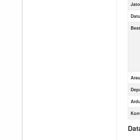
Jato
Datu
Best
Arau
Dep
Ardu
Kon
Dat