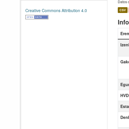
Datos c
Creative Commons Attribution 4.0
CSV
Inf
Ere
Izen
Gako
Egun
HVD 
Esta
Denb