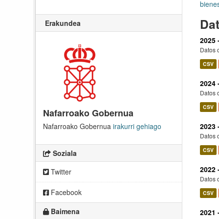
biene
Dat
Erakundea
2025 
Datos c
CSV
2024 
Datos c
CSV
Nafarroako Gobernua
Nafarroako Gobernua
irakurri gehiago
2023 
Datos c
CSV
Soziala
2022 
Twitter
Datos c
Facebook
CSV
Baimena
2021 