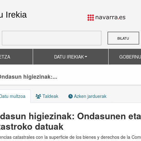
 Irekia
BILATU
ETZA
DATU IREKIAK
GOBERNU
ndasun higiezinak:...
atu multzoa
Taldeak
Azken jarduerak
dasun higiezinak: Ondasunen et
tastroko datuak
ncias catastrales con la superficie de los bienes y derechos de la C