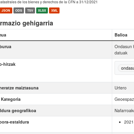
atastrales de los bienes y derechos de la CFN a 31/12/2021
JSON
ODS
TSV
XLSX
XML
ormazio gehigarria
mua
Balioa
burua
Ondasun h
datuak
-hitzak
ondas
eratze maiztasuna
Urtero
Kategoria
Geoespazi
ldura geografikoa
Nafarroak
ora-estaldura
2021