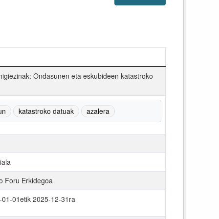
igiezinak: Ondasunen eta eskubideen katastroko
un
katastroko datuak
azalera
ala
o Foru Erkidegoa
-01-01etik 2025-12-31ra