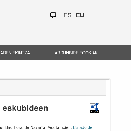
ES
EU
AREN EKINTZA
JARDUNBIDE EGOKIAK
a eskubideen
omunidad Foral de Navarra. Vea también:
Listado de