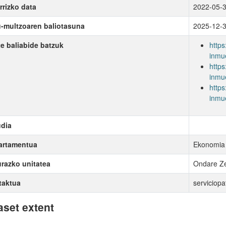
rrizko data
2022-05-
-multzoaren baliotasuna
2025-12-
e baliabide batzuk
https
inmue
https
inmu
https
inmu
dia
artamentua
Ekonomia
razko unitatea
Ondare Ze
taktua
serviciop
aset extent