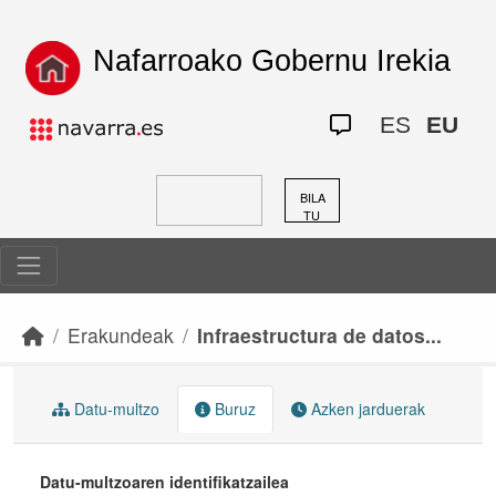
Skip to main content
Nafarroako Gobernu Irekia
ES
EU
BILA
TU
Erakundeak
Infraestructura de datos...
Datu-multzo
Buruz
Azken jarduerak
Datu-multzoaren identifikatzailea