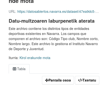
nde mota
URL:
https://datosabiertos.navarra.es/dataset/47ea9dc5-81d6-4944-aebd-2fb7aaf50ba2/resource/da2a69aa-1627-414a-a798-a644e013bd68/download/pn_indj_tipos.csv
Datu-multzoaren laburpenetik aterata
Este archivo contiene los distintos tipos de entidades
deportivas existentes en Navarra. Los campos que
componen el archivo son: Código Tipo club, Nombre corto,
Nombre largo. Este archivo lo gestiona el Instituto Navarro
de Deporte y Juventud.
Iturria:
Kirol erakunde mota
Tabla
Pantaila osoa
Txertatu