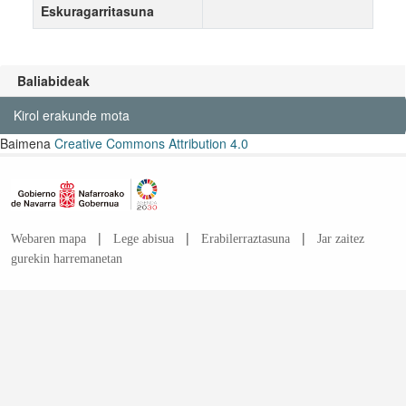
Eskuragarritasuna
Baliabideak
Kirol erakunde mota
Baimena
Creative Commons Attribution 4.0
|
|
|
Webaren mapa
Lege abisua
Erabilerraztasuna
Jar zaitez
gurekin harremanetan