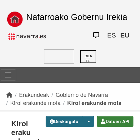
Skip to main content
Nafarroako Gobernu Irekia
ES
EU
BILA
TU
Erakundeak
Gobierno de Navarra
Kirol erakunde mota
Kirol erakunde mota
Kirol
Deskargatu
Datuen API
eraku