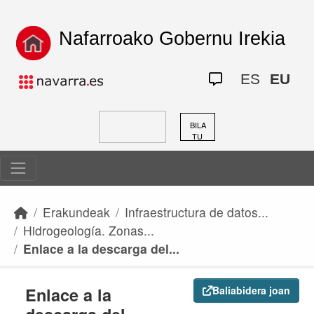
Skip to main content
Nafarroako Gobernu Irekia
ES
EU
BILA
TU
Erakundeak
Infraestructura de datos...
Hidrogeología. Zonas...
Enlace a la descarga del...
Enlace a la
Baliabidera joan