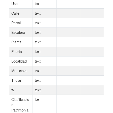
Uso
text
Calle
text
Portal
text
Escalera
text
Planta
text
Puerta
text
Localidad
text
Municipio
text
Titular
text
%
text
Clasificacio
text
n
Patrimonial