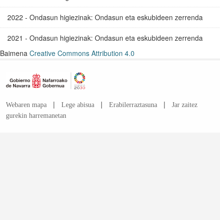
2022 - Ondasun higiezinak: Ondasun eta eskubideen zerrenda
2021 - Ondasun higiezinak: Ondasun eta eskubideen zerrenda
Baimena
Creative Commons Attribution 4.0
|
|
|
Webaren mapa
Lege abisua
Erabilerraztasuna
Jar zaitez
gurekin harremanetan