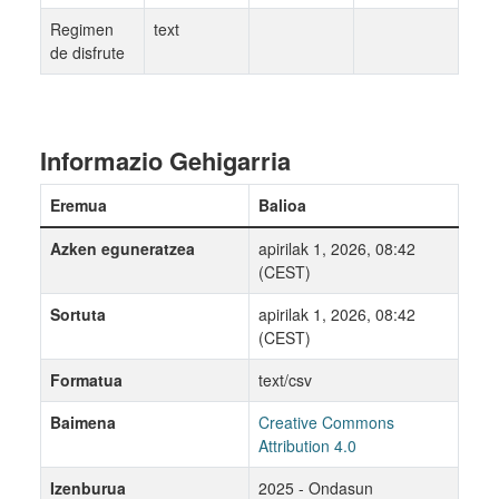
Regimen
text
de disfrute
Informazio Gehigarria
Eremua
Balioa
Azken eguneratzea
apirilak 1, 2026, 08:42
(CEST)
Sortuta
apirilak 1, 2026, 08:42
(CEST)
Formatua
text/csv
Baimena
Creative Commons
Attribution 4.0
Izenburua
2025 - Ondasun