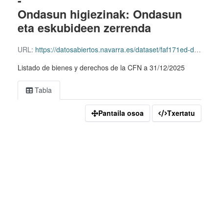
-
Ondasun higiezinak: Ondasun
eta eskubideen zerrenda
URL:
https://datosabiertos.navarra.es/dataset/faf171ed-df95-45f2-b1cb-acc0c4ed213d/resource/d7c5a8f5-e7bc-4fdc-8670-270482b008a2/download/listado-global2025.csv
Listado de bienes y derechos de la CFN a 31/12/2025
Tabla
Pantaila osoa
Txertatu