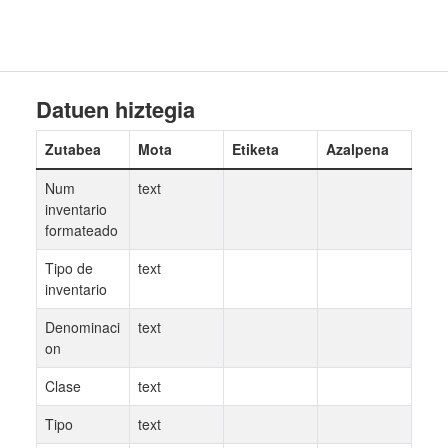
Datuen hiztegia
Zutabea
Mota
Etiketa
Azalpena
Num
text
inventario
formateado
Tipo de
text
inventario
Denominaci
text
on
Clase
text
Tipo
text