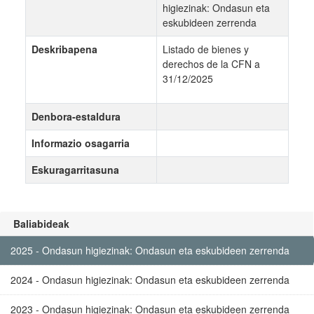
higiezinak: Ondasun eta
eskubideen zerrenda
Deskribapena
Listado de bienes y
derechos de la CFN a
31/12/2025
Denbora-estaldura
Informazio osagarria
Eskuragarritasuna
Baliabideak
2025 - Ondasun higiezinak: Ondasun eta eskubideen zerrenda
2024 - Ondasun higiezinak: Ondasun eta eskubideen zerrenda
2023 - Ondasun higiezinak: Ondasun eta eskubideen zerrenda