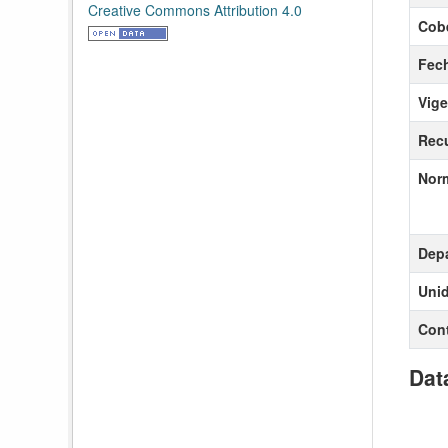
Creative Commons Attribution 4.0
Cobe
Fech
Vige
Recu
Nor
Dep
Uni
Con
Dat