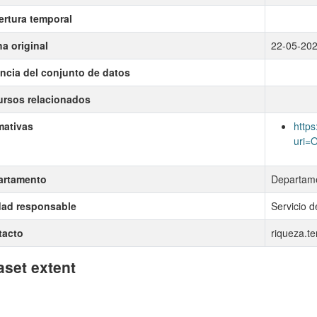
rtura temporal
a original
22-05-20
ncia del conjunto de datos
rsos relacionados
mativas
https
uri=
artamento
Departame
dad responsable
Servicio d
tacto
riqueza.te
aset extent