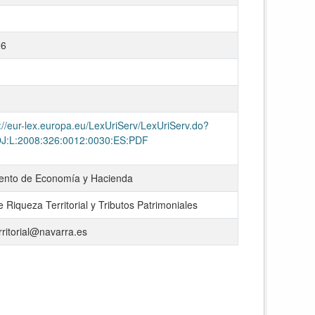
26
://eur-lex.europa.eu/LexUriServ/LexUriServ.do?
OJ:L:2008:326:0012:0030:ES:PDF
nto de Economía y Hacienda
e Riqueza Territorial y Tributos Patrimoniales
rritorial@navarra.es