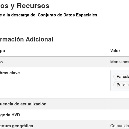
tos y Recursos
e a la descarga del Conjunto de Datos Espaciales
ormación Adicional
po
Valor
lo
Manzana
bras clave
Parcel
Buildi
uencia de actualización
goría HVD
rtura geográfica
Comunidad