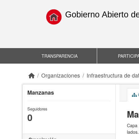
Skip to main content
Gobierno Abierto d
TRANSPARENCIA
PARTICIP
Organizaciones
Infraestructura de dat
Manzanas
C
Seguidores
Ma
0
Capa i
lados.