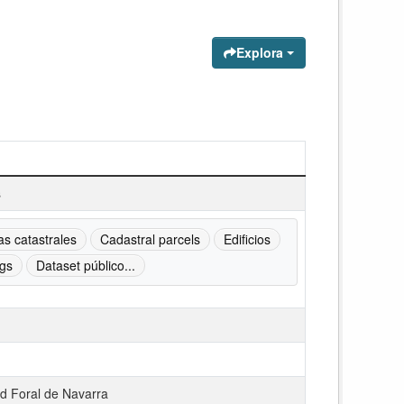
Explora
s
as catastrales
Cadastral parcels
Edificios
ngs
Dataset público...
 Foral de Navarra