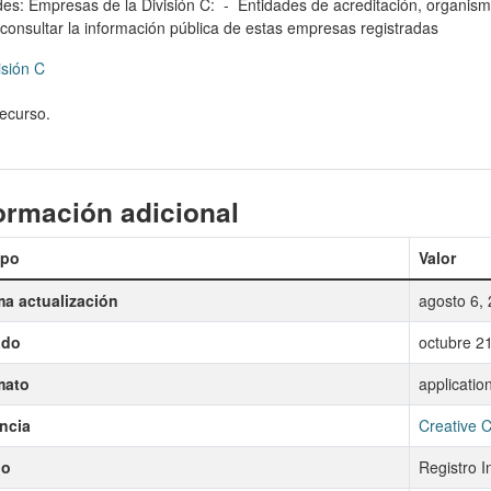
ades: Empresas de la División C: - Entidades de acreditación, organismo
á consultar la información pública de estas empresas registradas
isión C
recurso.
ormación adicional
po
Valor
ma actualización
agosto 6,
ado
octubre 2
mato
applicatio
ncia
Creative 
lo
Registro I