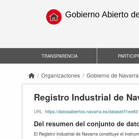
Skip to main content
Gobierno Abierto d
TRANSPARENCIA
PARTICIP
Organizaciones
Gobierno de Navarra
Registro Industrial de N
URL:
https://datosabiertos.navarra.es/dataset/f1e
Del resumen del conjunto de dat
El Registro Industrial de Navarra constituye el instru