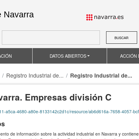
e Navarra
BUSCAR
ACIÓN
DATOS ABIERTOS
ACCIÓN 
Registro Industrial de...
Registro Industrial de...
avarra. Empresas división C
e8311-a5ca-4680-a80e-8133142c2d1c/resource/ab6d616a-7658-4057-bcf
os
mento de información sobre la actividad industrial en Navarra y contien