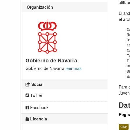
utiliz
Organización
El ar
el arc
    C
    No
    Di
    C
    C
    Te
Gobierno de Navarra
    E-
    Re
Gobierno de Navarra
leer más
    Ba
Social
Para c
Juveni
Twitter
Da
Facebook
Regis
Licencia
CSV