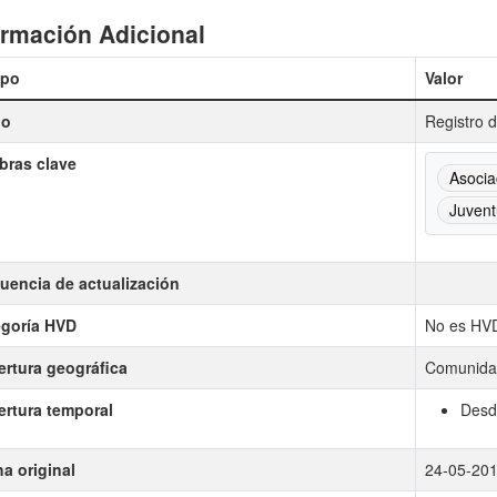
ormación Adicional
po
Valor
lo
Registro 
bras clave
Asocia
Juvent
uencia de actualización
goría HVD
No es HV
rtura geográfica
Comunidad
rtura temporal
Desd
a original
24-05-20