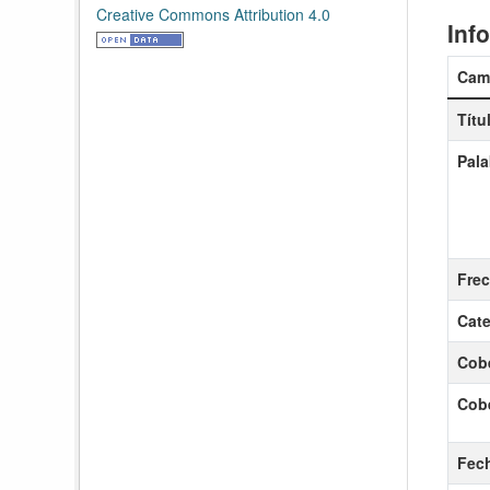
Creative Commons Attribution 4.0
Inf
Cam
Títu
Pala
Frec
Cate
Cobe
Cobe
Fech