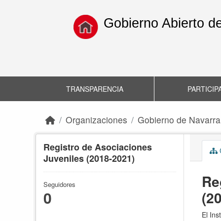
Skip to main content
Gobierno Abierto d
TRANSPARENCIA
PARTICIP
Organizaciones
Gobierno de Navarra
Registro de Asociaciones
C
Juveniles (2018-2021)
Re
Seguidores
0
(2
El Ins