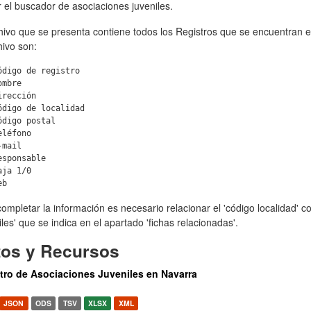
ar el buscador de asociaciones juveniles.
chivo que se presenta contiene todos los Registros que se encuentran
hivo son:
ódigo de registro

mbre

rección

ódigo de localidad

ódigo postal

léfono

mail

sponsable

ja 1/0

ompletar la información es necesario relacionar el 'código localidad' c
les' que se indica en el apartado 'fichas relacionadas'.
tos y Recursos
tro de Asociaciones Juveniles en Navarra
JSON
ODS
TSV
XLSX
XML