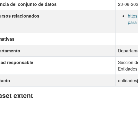
ncia del conjunto de datos
23-06-20
rsos relacionados
https
para-
mativas
artamento
Departamen
dad responsable
Sección d
Entidades
tacto
entidades
aset extent