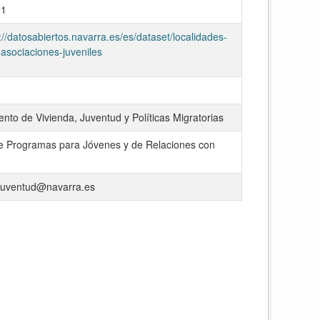
21
://datosabiertos.navarra.es/es/dataset/localidades-
asociaciones-juveniles
to de Vivienda, Juventud y Políticas Migratorias
e Programas para Jóvenes y de Relaciones con
juventud@navarra.es