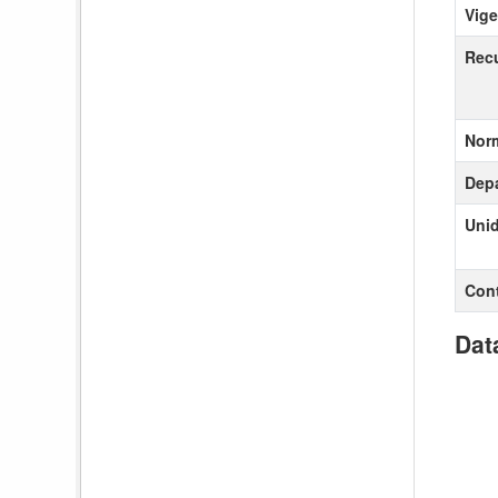
Vige
Recu
Nor
Dep
Uni
Con
Dat