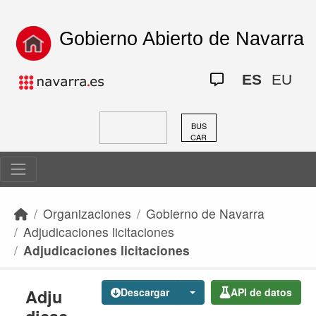
Skip to main content
Gobierno Abierto de Navarra
ES
EU
BUS
CAR
Organizaciones
Gobierno de Navarra
Adjudicaciones licitaciones
Adjudicaciones licitaciones
Adju
Descargar
API de datos