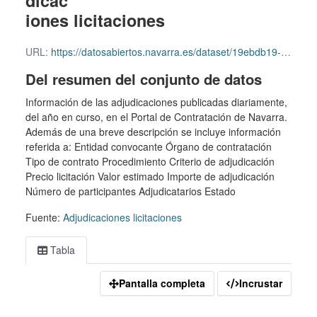
dicac
iones licitaciones
URL:
https://datosabiertos.navarra.es/dataset/19ebdb19-27c9-4a6f-baf0-4389d93ca685/resource/177017bf-e28e-4e37-9ff8-b53eda79251f/download/downloadfile.aspxcodigoaccesoopendataficherocontratacioncontrataciones_adjudicaciones.csv
Del resumen del conjunto de datos
Información de las adjudicaciones publicadas diariamente,
del año en curso, en el Portal de Contratación de Navarra.
Además de una breve descripción se incluye información
referida a: Entidad convocante Órgano de contratación
Tipo de contrato Procedimiento Criterio de adjudicación
Precio licitación Valor estimado Importe de adjudicación
Número de participantes Adjudicatarios Estado
Fuente:
Adjudicaciones licitaciones
Tabla
Pantalla completa
Incrustar