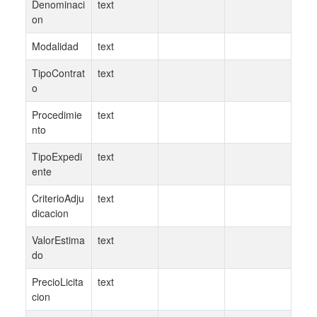
Denominaci
text
on
Modalidad
text
TipoContrat
text
o
Procedimie
text
nto
TipoExpedi
text
ente
CriterioAdju
text
dicacion
ValorEstima
text
do
PrecioLicita
text
cion