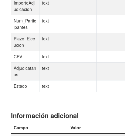
ImporteAdj
text
udicacion
Num_Partic
text
ipantes
Plazo_Ejec
text
ucion
CPV
text
Adjudicatari
text
os
Estado
text
Información adicional
Campo
Valor