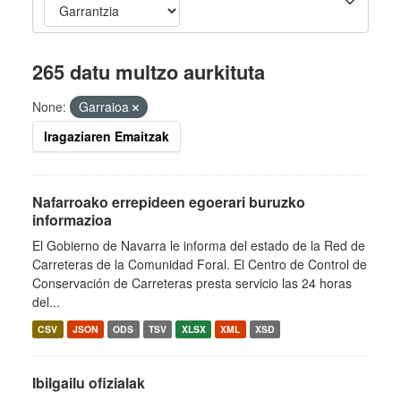
265 datu multzo aurkituta
None:
Garraioa
Iragaziaren Emaitzak
Nafarroako errepideen egoerari buruzko
informazioa
El Gobierno de Navarra le informa del estado de la Red de
Carreteras de la Comunidad Foral. El Centro de Control de
Conservación de Carreteras presta servicio las 24 horas
del...
CSV
JSON
ODS
TSV
XLSX
XML
XSD
Ibilgailu ofizialak