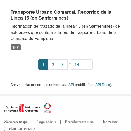
Transporte Urbano Comarcal. Recorrido de la
Línea 15 (en Sanfermines)
Información del trazado de la línea 15 (en Sanfermines) de
autobuses que conforma la red de trasporte urbano de la
Comarca de Pamplona.
SHP
...
1
2
3
14
»
Sar zaitezke ere erregistro honetara
API
erabiliz (see
API Docs
).
|
|
|
Webaren mapa
Lege abisua
Erabilerraztasuna
Jar zaitez
gurekin harremanetan