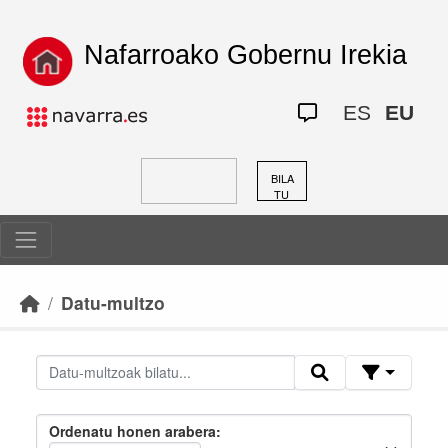
Skip to main content
Nafarroako Gobernu Irekia
ES
EU
BILA
TU
Datu-multzo
Ordenatu honen arabera