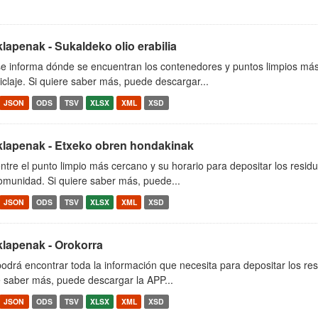
klapenak - Sukaldeko olio erabilia
se informa dónde se encuentran los contenedores y puntos limpios más
iclaje. Si quiere saber más, puede descargar...
JSON
ODS
TSV
XLSX
XML
XSD
iklapenak - Etxeko obren hondakinak
tre el punto limpio más cercano y su horario para depositar los residu
munidad. Si quiere saber más, puede...
JSON
ODS
TSV
XLSX
XML
XSD
klapenak - Orokorra
odrá encontrar toda la información que necesita para depositar los res
 saber más, puede descargar la APP...
JSON
ODS
TSV
XLSX
XML
XSD