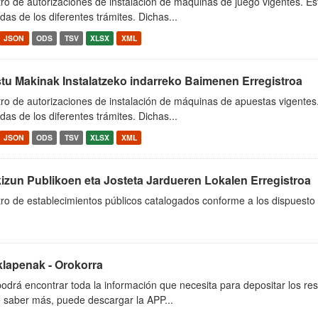
ro de autorizaciones de instalación de máquinas de juego vigentes. Es
das de los diferentes trámites. Dichas...
JSON
ODS
TSV
XLSX
XML
tu Makinak Instalatzeko indarreko Baimenen Erregistroa
ro de autorizaciones de instalación de máquinas de apuestas vigentes
das de los diferentes trámites. Dichas...
JSON
ODS
TSV
XLSX
XML
izun Publikoen eta Josteta Jardueren Lokalen Erregistroa
ro de establecimientos públicos catalogados conforme a los dispuesto
klapenak - Orokorra
odrá encontrar toda la información que necesita para depositar los res
 saber más, puede descargar la APP...