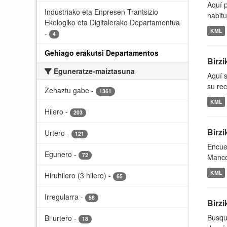
Aquí 
Industriako eta Enpresen Trantsizio
habitu
Ekologiko eta Digitalerako Departamentua
KML
-
4
Gehiago erakutsi Departamentos
Birzi
Eguneratze-maiztasuna
Aquí 
su rec
Zehaztu gabe
-
1361
KML
Hilero
-
203
Birz
Urtero
-
121
Encuen
Egunero
-
72
Manco
KML
Hiruhilero (3 hilero)
-
65
Irregularra
-
58
Birzi
Busque
Bi urtero
-
18