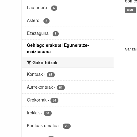
domést
Lau urtero
-
6
KML
Astero
-
5
Ezezaguna
-
5
Gehiago erakutsi Eguneratze-
Sar zai
maiztasuna
Gako-hitzak
Kontuak
-
65
Aurrekontuak
-
61
Orokorrak
-
34
Irekiak
-
31
Kontuak ematea
-
29