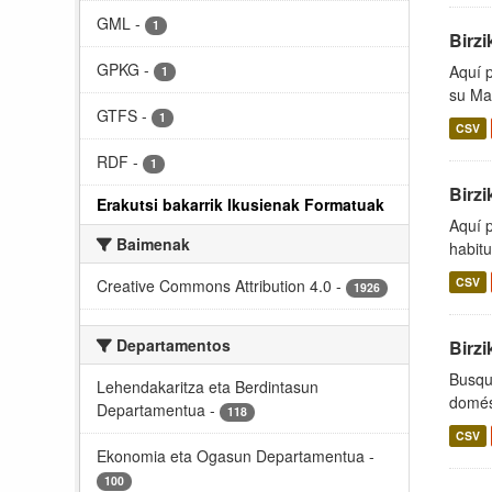
GML
-
1
Birzi
GPKG
-
Aquí 
1
su Ma
GTFS
-
1
CSV
RDF
-
1
Birzi
Erakutsi bakarrik Ikusienak Formatuak
Aquí 
Baimenak
habitu
CSV
Creative Commons Attribution 4.0
-
1926
Departamentos
Birzi
Busque
Lehendakaritza eta Berdintasun
domést
Departamentua
-
118
CSV
Ekonomia eta Ogasun Departamentua
-
100