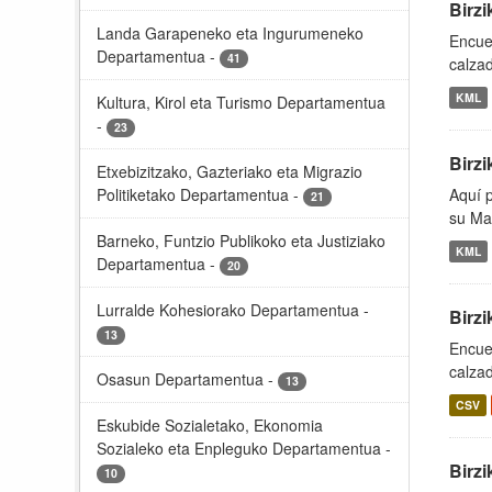
Birzi
Landa Garapeneko eta Ingurumeneko
Encuen
Departamentua
-
41
calzad
KML
Kultura, Kirol eta Turismo Departamentua
-
23
Birzi
Etxebizitzako, Gazteriako eta Migrazio
Politiketako Departamentua
-
Aquí 
21
su Ma
Barneko, Funtzio Publikoko eta Justiziako
KML
Departamentua
-
20
Lurralde Kohesiorako Departamentua
-
Birzi
13
Encuen
calzad
Osasun Departamentua
-
13
CSV
Eskubide Sozialetako, Ekonomia
Sozialeko eta Enpleguko Departamentua
-
Birzi
10