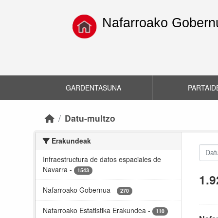
Skip to main content
Nafarroako Gobernu
GARDENTASUNA
PARTAID
Datu-multzo
Erakundeak
Infraestructura de datos espaciales de
Navarra
-
1543
1.9
Nafarroako Gobernua
-
270
Nafarroako Estatistika Erakundea
-
110