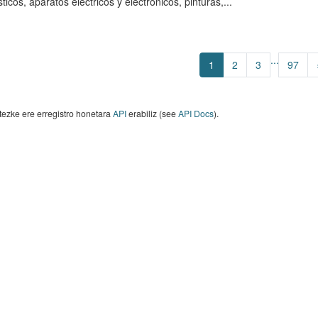
icos, aparatos eléctricos y electrónicos, pinturas,...
...
1
2
3
97
tezke ere erregistro honetara
API
erabiliz (see
API Docs
).