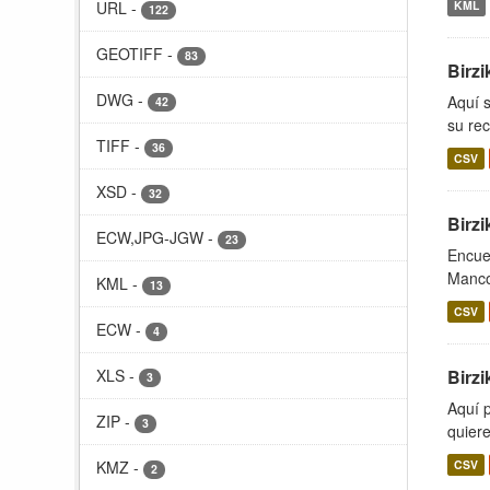
URL
-
KML
122
GEOTIFF
-
83
Birzi
DWG
-
Aquí 
42
su rec
TIFF
-
36
CSV
XSD
-
32
Birz
ECW,JPG-JGW
-
23
Encuen
Manco
KML
-
13
CSV
ECW
-
4
XLS
-
Birzi
3
Aquí p
ZIP
-
3
quiere
KMZ
-
CSV
2