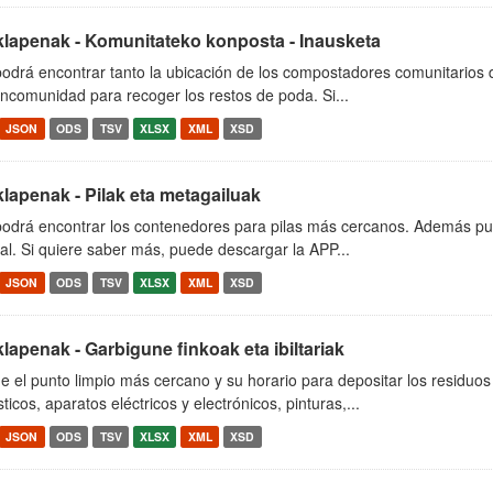
klapenak - Komunitateko konposta - Inausketa
podrá encontrar tanto la ubicación de los compostadores comunitarios
ncomunidad para recoger los restos de poda. Si...
JSON
ODS
TSV
XLSX
XML
XSD
klapenak - Pilak eta metagailuak
podrá encontrar los contenedores para pilas más cercanos. Además pue
al. Si quiere saber más, puede descargar la APP...
JSON
ODS
TSV
XLSX
XML
XSD
klapenak - Garbigune finkoak eta ibiltariak
 el punto limpio más cercano y su horario para depositar los residuos
icos, aparatos eléctricos y electrónicos, pinturas,...
JSON
ODS
TSV
XLSX
XML
XSD