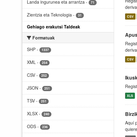
Regist
Landa ingurunea eta arrantza
-
71
deriva
Zientzia eta Teknologia
-
31
CSV
Gehiago erakutsi Taldeak
Apus
Formatuak
Regist
SHP
-
deriva
1337
CSV
XML
-
254
CSV
-
252
Ikusk
Regist
JSON
-
251
XLS
TSV
-
251
XLSX
-
Birzi
240
Aquí p
ODS
-
236
quiere