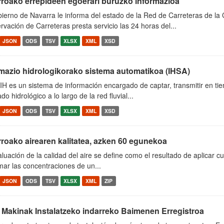
rroako errepideen egoerari buruzko informazioa
ierno de Navarra le informa del estado de la Red de Carreteras de la
vación de Carreteras presta servicio las 24 horas del...
JSON
ODS
TSV
XLSX
XML
XSD
rmazio hidrologikorako sistema automatikoa (IHSA)
H es un sistema de información encargado de captar, transmitir en ti
ado hidrológico a lo largo de la red fluvial...
JSON
ODS
TSV
XLSX
XML
XSD
roako airearen kalitatea, azken 60 egunekoa
luación de la calidad del aire se define como el resultado de aplicar c
mar las concentraciones de un...
JSON
ODS
TSV
XLSX
XML
ZIP
 Makinak Instalatzeko indarreko Baimenen Erregistroa