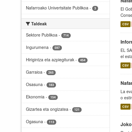
Nafa
Nafarroako Univertsitate Publikoa
-
3
El Gob
Conser
Taldeak
CSV
Sektore Publikoa
-
714
Info
Ingurumena
-
597
EL SAI
el est
Hirigintza eta azpiegiturak
-
454
CSV
Garraioa
-
265
Nafar
Osasuna
-
183
La eva
Ekonomia
-
o esti
154
CSV
Gizartea eta ongizatea
-
121
Ogasuna
-
113
Joko